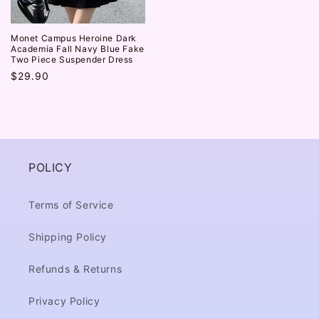
Monet Campus Heroine Dark
Academia Fall Navy Blue Fake
Two Piece Suspender Dress
通
$29.90
常
価
格
POLICY
Terms of Service
Shipping Policy
Refunds & Returns
Privacy Policy