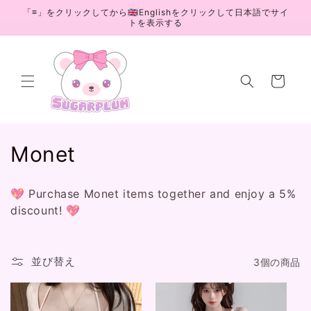
コンテ
「≡」をクリックしてから🇬🇧Englishをクリックして日本語でサイ
ンツに
トを表示する
進む
カ
ー
ト
コ
Monet
レ
💖 Purchase Monet items together and enjoy a 5%
ク
discount! 💖
シ
ョ
並び替え
3個の商品
ン