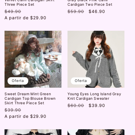
Three Piece Set
Cardigan Two Piece Set
Precio
$49.90
Precio
Precio
$59.90
Precio
$46.90
habitual
A partir de
de
$29.90
habitual
de
oferta
oferta
Oferta
Oferta
Sweet Dream Mint Green
Young Eyes Long Island Gray
Cardigan Top Blouse Brown
Knit Cardigan Sweater
Skirt Three Piece Set
Precio
$60.00
Precio
$39.90
Precio
$39.90
Precio
habitual
de
habitual
A partir de
de
$29.90
oferta
oferta