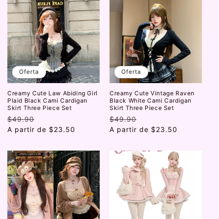
Oferta
Oferta
Creamy Cute Law Abiding Girl
Creamy Cute Vintage Raven
Plaid Black Cami Cardigan
Black White Cami Cardigan
Skirt Three Piece Set
Skirt Three Piece Set
Precio
$49.90
Precio
Precio
$49.90
Precio
habitual
A partir de
de
$23.50
habitual
A partir de
de
$23.50
oferta
oferta