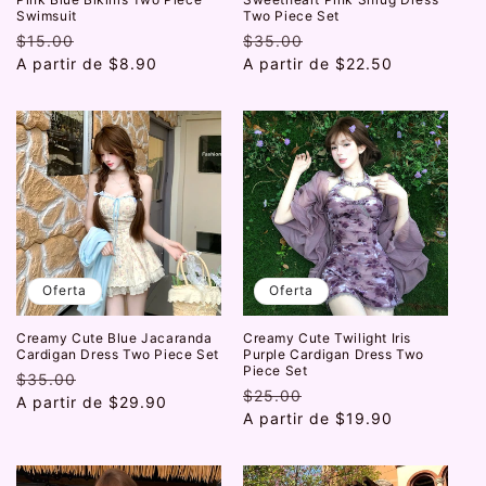
Swimsuit
Two Piece Set
Precio
$15.00
Precio
Precio
$35.00
Precio
habitual
A partir de
de
$8.90
habitual
A partir de
de
$22.50
oferta
oferta
Oferta
Oferta
Creamy Cute Blue Jacaranda
Creamy Cute Twilight Iris
Cardigan Dress Two Piece Set
Purple Cardigan Dress Two
Piece Set
Precio
$35.00
Precio
Precio
$25.00
Precio
habitual
A partir de
de
$29.90
habitual
A partir de
de
$19.90
oferta
oferta