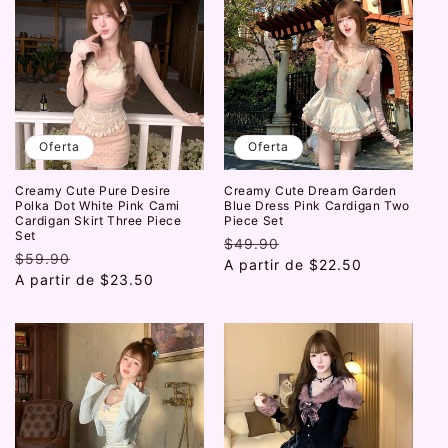
Oferta
Oferta
Creamy Cute Pure Desire
Creamy Cute Dream Garden
Polka Dot White Pink Cami
Blue Dress Pink Cardigan Two
Cardigan Skirt Three Piece
Piece Set
Set
Precio
$49.90
Precio
Precio
$59.90
Precio
habitual
A partir de
de
$22.50
habitual
A partir de
de
$23.50
oferta
oferta