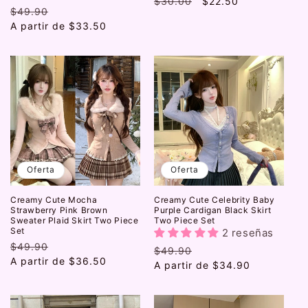
Precio
$30.00
Precio
$22.50
Precio
$49.90
Precio
habitual
de
habitual
A partir de
de
$33.50
oferta
oferta
Oferta
Oferta
Creamy Cute Mocha
Creamy Cute Celebrity Baby
Strawberry Pink Brown
Purple Cardigan Black Skirt
Sweater Plaid Skirt Two Piece
Two Piece Set
Set
2 reseñas
Precio
$49.90
Precio
Precio
$49.90
Precio
habitual
A partir de
de
$36.50
habitual
A partir de
de
$34.90
oferta
oferta