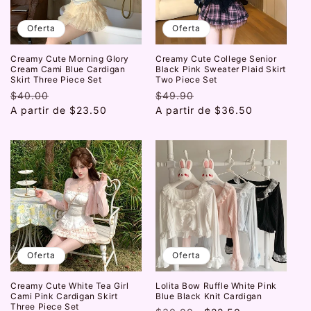
Oferta
Oferta
Creamy Cute Morning Glory
Creamy Cute College Senior
Cream Cami Blue Cardigan
Black Pink Sweater Plaid Skirt
Skirt Three Piece Set
Two Piece Set
Precio
$40.00
Precio
Precio
$49.90
Precio
habitual
A partir de
de
$23.50
habitual
A partir de
de
$36.50
oferta
oferta
Oferta
Oferta
Creamy Cute White Tea Girl
Lolita Bow Ruffle White Pink
Cami Pink Cardigan Skirt
Blue Black Knit Cardigan
Three Piece Set