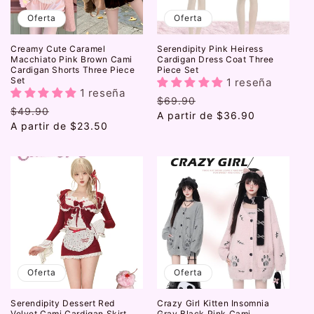
Oferta
Oferta
Creamy Cute Caramel
Serendipity Pink Heiress
Macchiato Pink Brown Cami
Cardigan Dress Coat Three
Cardigan Shorts Three Piece
Piece Set
Set
1 reseña
1 reseña
Precio
$69.90
Precio
Precio
$49.90
Precio
habitual
A partir de
de
$36.90
habitual
A partir de
de
$23.50
oferta
oferta
Oferta
Oferta
Serendipity Dessert Red
Crazy Girl Kitten Insomnia
Velvet Cami Cardigan Skirt
Gray Black Pink Cami