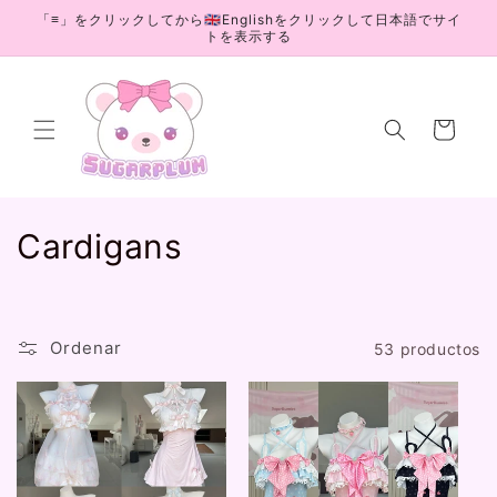
Ir
「≡」をクリックしてから🇬🇧Englishをクリックして日本語でサイ
directamente
トを表示する
al contenido
Carrito
C
Cardigans
o
l
Ordenar
53 productos
e
c
c