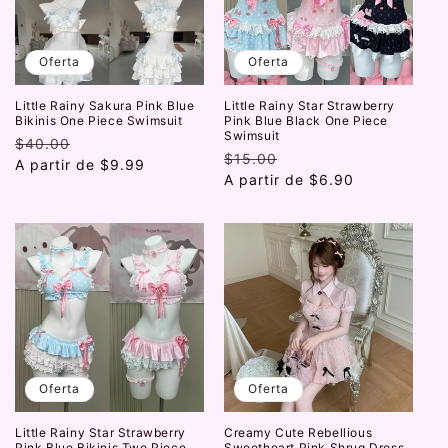
i
ó
Oferta
Oferta
n
Little Rainy Sakura Pink Blue
Little Rainy Star Strawberry
:
Bikinis One Piece Swimsuit
Pink Blue Black One Piece
Swimsuit
Precio
$40.00
Precio
Precio
$15.00
Precio
habitual
A partir de
de
$9.99
habitual
A partir de
de
$6.90
oferta
oferta
Oferta
Oferta
Little Rainy Star Strawberry
Creamy Cute Rebellious
Pink Blue Bikinis Two Piece
Sweetheart Pink Shrug Dress