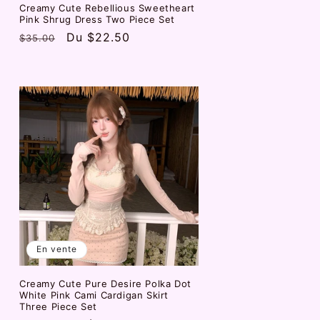
Creamy Cute Rebellious Sweetheart
Pink Shrug Dress Two Piece Set
Prix
Prix
Du
$22.50
$35.00
habituel
promotionnel
En vente
Creamy Cute Pure Desire Polka Dot
White Pink Cami Cardigan Skirt
Three Piece Set