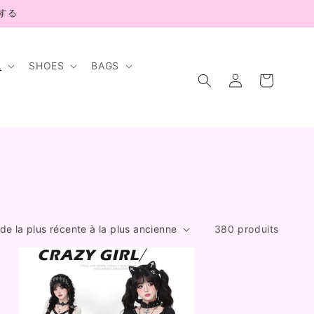
示する
L
SHOES
BAGS
Connexion
Panier
380 produits