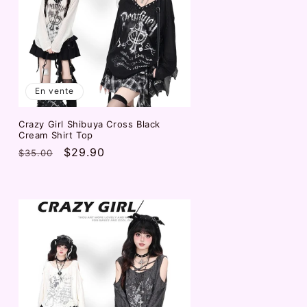
En vente
Crazy Girl Shibuya Cross Black
Cream Shirt Top
Prix
Prix
$29.90
$35.00
habituel
promotionnel