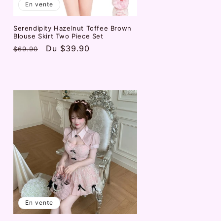
En vente
Serendipity Hazelnut Toffee Brown
Blouse Skirt Two Piece Set
Prix
Prix
Du
$39.90
$69.90
habituel
promotionnel
En vente