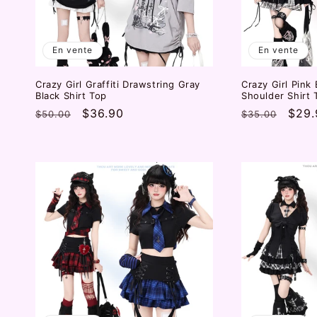
En vente
En vente
Crazy Girl Graffiti Drawstring Gray
Crazy Girl Pink
Black Shirt Top
Shoulder Shirt 
Prix
Prix
$36.90
Prix
Prix
$29.
$50.00
$35.00
habituel
promotionnel
habituel
prom