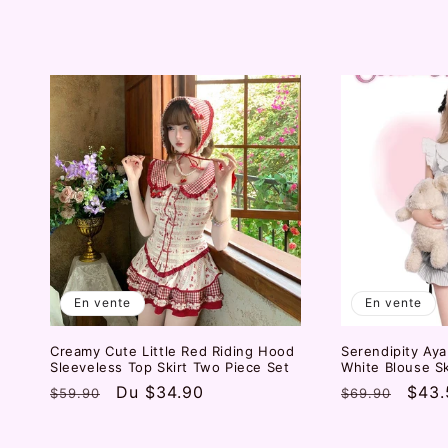
habituel
promotionnel
habituel
prom
En vente
En vente
Creamy Cute Little Red Riding Hood
Serendipity Aya
Sleeveless Top Skirt Two Piece Set
White Blouse Sk
Prix
Prix
Du
$34.90
Prix
Prix
$43.
$59.90
$69.90
habituel
promotionnel
habituel
prom