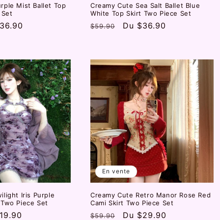
ple Mist Ballet Top
Creamy Cute Sea Salt Ballet Blue
 Set
White Top Skirt Two Piece Set
36.90
Prix
Prix
Du
$36.90
$59.90
otionnel
habituel
promotionnel
En vente
light Iris Purple
Creamy Cute Retro Manor Rose Red
 Two Piece Set
Cami Skirt Two Piece Set
19.90
Prix
Prix
Du
$29.90
$59.90