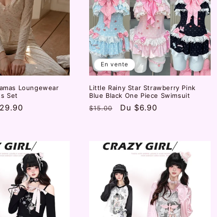
En vente
ajamas Loungewear
Little Rainy Star Strawberry Pink
ts Set
Blue Black One Piece Swimsuit
29.90
Prix
Prix
Du
$6.90
$15.00
otionnel
habituel
promotionnel