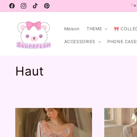
et
「≡
passer
Facebook
Instagram
TikTok
Pinterest
au
contenu
Maison
THEME
🎀 COLLE
ACCESSORIES
PHONE CASE
C
Haut
o
l
l
e