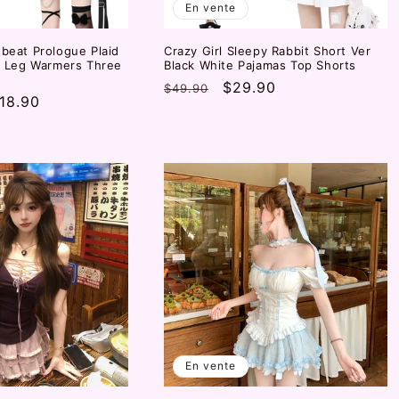
En vente
tbeat Prologue Plaid
Crazy Girl Sleepy Rabbit Short Ver
rt Leg Warmers Three
Black White Pajamas Top Shorts
Prix
Prix
$29.90
$49.90
18.90
habituel
promotionnel
otionnel
En vente