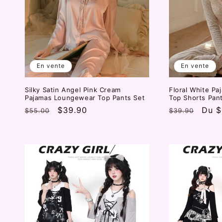
c
t
i
En vente
En vente
Silky Satin Angel Pink Cream
Floral White P
o
Pajamas Loungewear Top Pants Set
Top Shorts Pan
Prix
Prix
$39.90
Prix
Prix
Du
$
$55.00
$39.90
n
habituel
promotionnel
habituel
prom
: