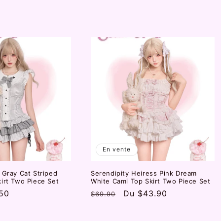
otionnel
habituel
promotionnel
En vente
 Gray Cat Striped
Serendipity Heiress Pink Dream
irt Two Piece Set
White Cami Top Skirt Two Piece Set
50
Prix
Prix
Du
$43.90
$69.90
otionnel
habituel
promotionnel