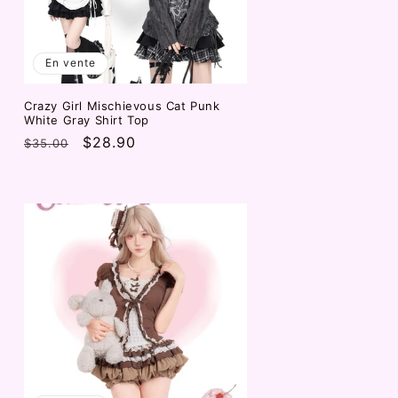
En vente
Crazy Girl Mischievous Cat Punk
White Gray Shirt Top
Prix
Prix
$28.90
$35.00
habituel
promotionnel