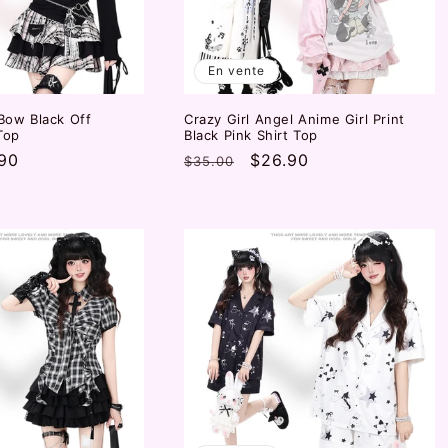
En vente
 Bow Black Off
Crazy Girl Angel Anime Girl Print
Top
Black Pink Shirt Top
90
Prix
Prix
$26.90
$35.00
otionnel
habituel
promotionnel