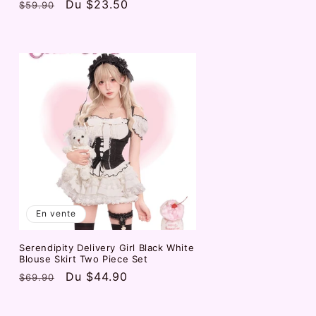
Prix
Prix
Du
$23.50
$59.90
habituel
promotionnel
En vente
Serendipity Delivery Girl Black White
Blouse Skirt Two Piece Set
Prix
Prix
Du
$44.90
$69.90
habituel
promotionnel