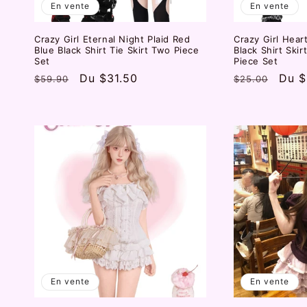
En vente
En vente
Crazy Girl Eternal Night Plaid Red
Crazy Girl Hear
Blue Black Shirt Tie Skirt Two Piece
Black Shirt Ski
Set
Piece Set
Prix
Prix
Du
$31.50
Prix
Prix
Du
$
$59.90
$25.00
habituel
promotionnel
habituel
prom
En vente
En vente