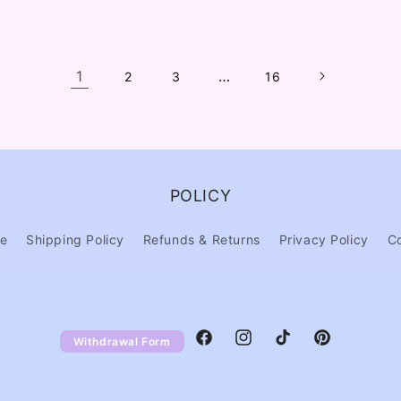
1
…
2
3
16
POLICY
ce
Shipping Policy
Refunds & Returns
Privacy Policy
C
Withdrawal Form
Facebook
Instagram
TikTok
Pinterest