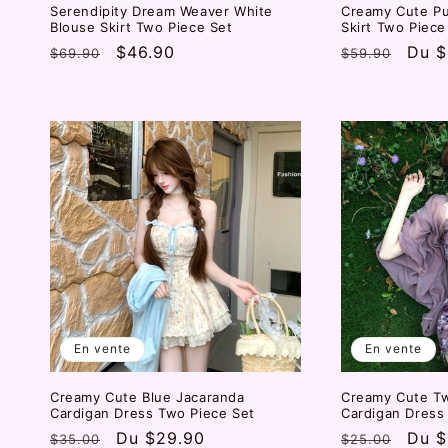
Serendipity Dream Weaver White
Creamy Cute Pur
Blouse Skirt Two Piece Set
Skirt Two Piece
Prix
Prix
$46.90
Prix
Prix
Du
$
$69.90
$59.90
habituel
promotionnel
habituel
prom
En vente
En vente
Creamy Cute Blue Jacaranda
Creamy Cute Twi
Cardigan Dress Two Piece Set
Cardigan Dress
Prix
Prix
Du
$29.90
Prix
Prix
Du
$
$35.00
$25.00